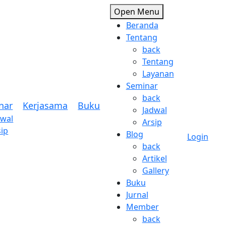
Open Menu
Beranda
Tentang
back
Tentang
Layanan
Seminar
back
nar
Kerjasama
Buku
Jadwal
dwal
Arsip
sip
Blog
Login
back
Artikel
Gallery
Buku
Jurnal
Member
back