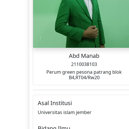
Abd Manab
2110038103
Perum green pesona patrang blok
B4,RT04/Rw20
Asal Institusi
Universitas islam jember
Bidang Ilmu