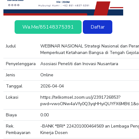
Wa.me/85148375391
Daftar
Judul
WEBINAR NASIONAL Strategi Nasional dan Peran
Memperkuat Ketahanan Bangsa di Tengah Gejola
Penyelenggara
Asosiasi Peneliti dan Inovasi Nusantara
Jenis
Online
Tanggal
2026-04-04
Lokasi
https://telkomsel.zoom.us/j/2391726853?
pwd=vwoONw4aVfy0Q3yqHHyiQUYFX6MBtI.1&o
Biaya
0.00
Rek.
-BANK *BRI* 224201000464569 an Lembaga Pe
Pembayaran
Kinerja Dosen