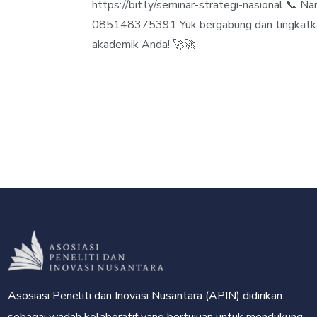
https://bit.ly/seminar-strategi-nasional 📞 Na
085148375391 Yuk bergabung dan tingkatka
akademik Anda! 🚀🚀
Asosiasi Peneliti dan Inovasi Nusantara (APIN) didirikan