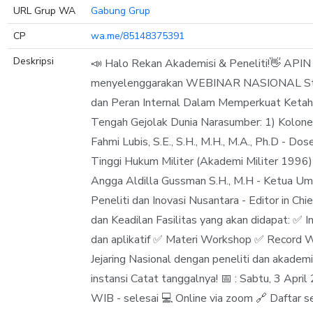
URL Grup WA
Gabung Grup
CP
wa.me/85148375391
Deskripsi
📣 Halo Rekan Akademisi & Peneliti!👋 APIN
menyelenggarakan WEBINAR NASIONAL Str
dan Peran Internal Dalam Memperkuat Ketah
Tengah Gejolak Dunia Narasumber: 1) Kolonel 
Fahmi Lubis, S.E., S.H., M.H., M.A., Ph.D - Do
Tinggi Hukum Militer (Akademi Militer 1996) 
Angga Aldilla Gussman S.H., M.H - Ketua U
Peneliti dan Inovasi Nusantara - Editor in Chi
dan Keadilan Fasilitas yang akan didapat: ✅ I
dan aplikatif ✅ Materi Workshop ✅ Record
Jejaring Nasional dengan peneliti dan akademis
instansi Catat tanggalnya! 📅 : Sabtu, 3 Apri
WIB - selesai 💻 Online via zoom 🔗 Daftar s